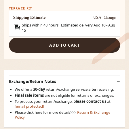
TERRACE FIT
Shipping Estimate
USA
Change
Ships within 48 hours · Estimated delivery
Aug 10
-
Aug
15
ADD TO CART
Exchange/Return Notes
We offer a
30-day
return/exchange service after receiving.
Final sale items
are not eligible for returns or exchanges.
To process your return/exchange,
please contact us
at
[email protected]
Please click here for more details>>>
Return & Exchange
Policy