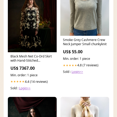
Smoke Grey Cashmere Crew
Neck Jumper Small chunkyknit
US$ 55.00
Black Mesh Net Co-Ord Skirt
Min. order: 1 piece
with Hand-Stitched
Embroidery CANDY MINI-
4.8 (7 reviews)
★★★★★
US$ 7367.00
DRESS
Sold :
Login>>
Min. order: 1 piece
4.4 (14 reviews)
★★★★★
Sold :
Login>>