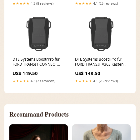
TDCi RWD, 100PS/74kW,
Fox Mercedes CLS C219
★★★★★
4.3 (8 reviews)
★★★★★
4.1 (25 reviews)
2402ccm 2l 3
DTE Systems BoostrPro für
DTE Systems BoostrPro für
FORD TRANSIT CONNECT
FORD TRANSIT V363 Kasten
V408
(FCD, FDD) 2013-... 2.0
US$ 149.50
US$ 149.50
Kasten/Großraumlimousine
EcoBlue, 170PS/125kW,
2013-... 1.5 EcoBlue,
1995ccm Fox Mercedes E-
★★★★★
4.3 (23 reviews)
★★★★★
4.1 (26 reviews)
120PS/88kW, 1499ccm Fox
Klasse A207 4-Zylinder
VW Caddy 1
Facelift
Recommand Products