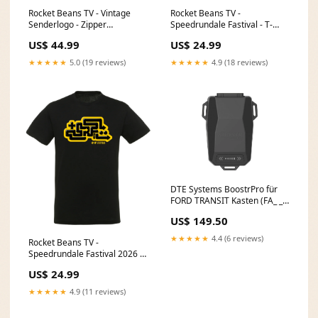
Rocket Beans TV - Vintage
Rocket Beans TV -
Senderlogo - Zipper
Speedrundale Fastival - T-
Produktkategorie_Kuscheltiere
Shirt Kollektion_Beans of the
US$ 44.99
US$ 24.99
Galaxy
★★★★★
5.0 (19 reviews)
★★★★★
4.9 (18 reviews)
DTE Systems BoostrPro für
FORD TRANSIT Kasten (FA_ _)
2006-2014 2.2 TDCi,
US$ 149.50
130PS/96kW, 2198ccm Fox
VW Corrado G60 55mm
★★★★★
4.4 (6 reviews)
Rocket Beans TV -
System
Speedrundale Fastival 2026 -
T-Shirt
US$ 24.99
Produktkategorie_Accessoires
★★★★★
4.9 (11 reviews)