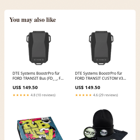
You may also like
DTE Systems BoostrPro für
DTE Systems BoostrPro für
FORD TRANSIT Bus (FD_ _, FB_
FORD TRANSIT CUSTOM V362
_, FS_ _, FZ_ _, FC_ _) 2006-
Kasten (FY, FZ) 2012-... 2.2
US$ 149.50
US$ 149.50
2014 2.2 TDCi, 130PS/96kW,
TDCi, 125PS/92kW, 2198ccm
2198ccm Novus Beetle
Fox Subaru Impreza GR 2
★★★★★
4.8 (10 reviews)
★★★★★
4.6 (29 reviews)
(PC/VT) [VW]