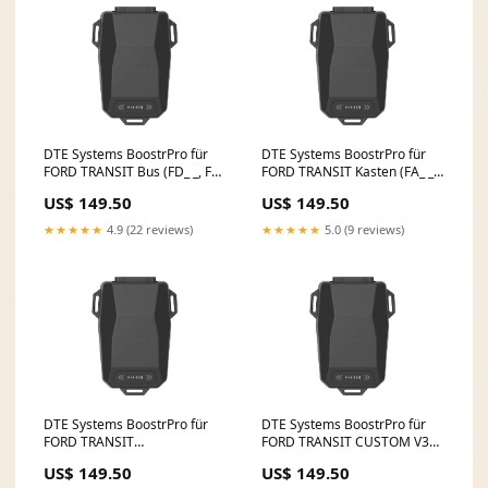
DTE Systems BoostrPro für
DTE Systems BoostrPro für
FORD TRANSIT Bus (FD_ _, FB_
FORD TRANSIT Kasten (FA_ _)
_, FS_ _, FZ_ _, FC_ _) 2006-
2006-2014 2.2 TDCi,
US$ 149.50
US$ 149.50
2014 2.2 TDCi, 140PS/103kW,
85PS/63kW, 2198ccm Fox
2198ccm Fox BMW 4er Reihe
BMW 7er Reihe E65 735i/ 745i
★★★★★
4.9 (22 reviews)
★★★★★
5.0 (9 reviews)
420d
DTE Systems BoostrPro für
DTE Systems BoostrPro für
FORD TRANSIT
FORD TRANSIT CUSTOM V362
Pritsche/Fahrgestell (FM_ _,
Kasten (FY, FZ) 2012-... 2.2
US$ 149.50
US$ 149.50
FN_ _, FF_ _) 2006-2014 2.4
TDCi, 155PS/114kW, 2198ccm