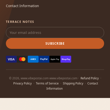
Contact Information
TERRACE NOTES
SUBSCRIBE
VISA
PayPal
AMEX
Apple Pay
Shop Pay
© 2026, www.vibepostai.com www.vibepostai.com ·
Refund Policy
·
Privacy Policy
·
Terms of Service
·
Shipping Policy
·
Contact
Information