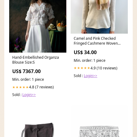
Camel and Pink Checked
Fringed Cashmere Woven
Scarf colour_grey
US$ 34.00
Hand-Embellished Organza
Min. order: 1 piece
Blouse Size:S
4.9 (10 reviews)
★★★★★
US$ 7367.00
Sold :
Login>>
Min. order: 1 piece
4.8 (7 reviews)
★★★★★
Sold :
Login>>