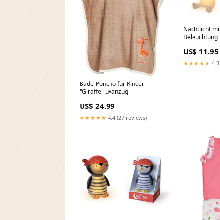
Nachtlicht mi
Beleuchtung 
handtuch
US$ 11.95
★★★★★
4.3
Bade-Poncho für Kinder
"Giraffe" uvanzug
US$ 24.99
★★★★★
4.4 (27 reviews)