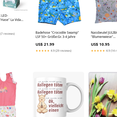
t LED-
"Hase" La Vida
Badehose "Crocodile Swamp"
Nassbeutel JULI
 (7 reviews)
LSF 50+ Größe:Gr. 3-4 Jahre
"Blumenwiese"
schwimmwindel
US$ 21.99
US$ 10.95
★★★★★
4.9 (29 reviews)
★★★★★
4.9 (14 