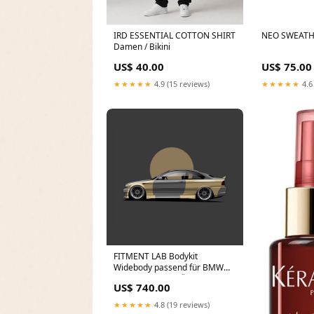
IRD ESSENTIAL COTTON SHIRT
NEO SWEATH
Damen / Bikini
US$ 40.00
US$ 75.00
★★★★★
4.9 (15 reviews)
★★★★★
4.6
FITMENT LAB Bodykit
Widebody passend für BMW
E46 Coupe (mit TÜV)
US$ 740.00
Modell:Vorfacelift
★★★★★
4.8 (19 reviews)