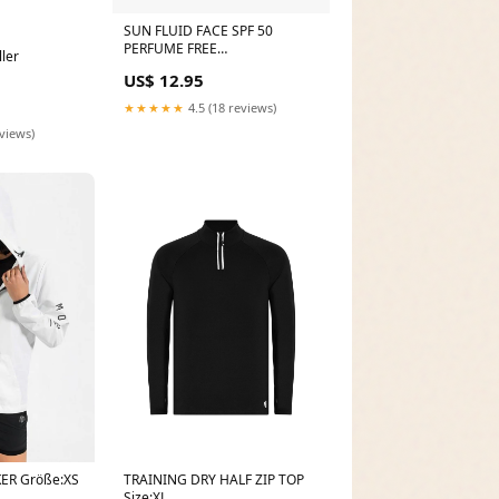
SUN FLUID FACE SPF 50
PERFUME FREE
ler
gift_configurator_item
US$ 12.95
★★★★★
4.5 (18 reviews)
eviews)
ER Größe:XS
TRAINING DRY HALF ZIP TOP
Size:XL