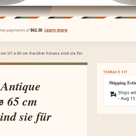
-free payments of
$62.38
Learn more
cm UT ⌀ 65 cm Darüber hinaus sind sie für
TERRACE FIT
 Antique
Shipping Est
Ships wi
⌀ 65 cm
-
Aug 15
nd sie für