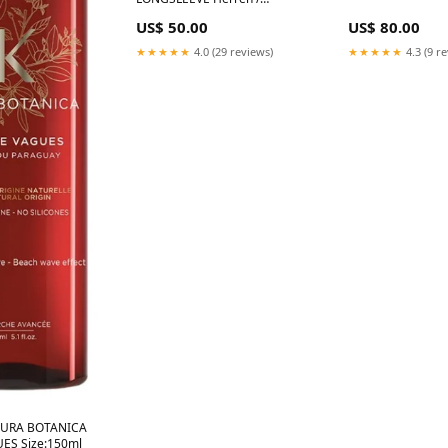
Kapuzenpullover
US$ 50.00
US$ 80.00
★★★★★
4.0 (29 reviews)
★★★★★
4.3 (9 r
AURA BOTANICA
ES Size:150ml