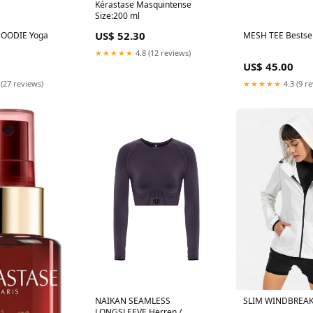
Kérastase Masquintense
Size:200 ml
US$ 52.30
OODIE Yoga
MESH TEE Bestsel
★★★★★
4.8 (12 reviews)
US$ 45.00
 (27 reviews)
★★★★★
4.3 (9 r
NAIKAN SEAMLESS
SLIM WINDBREAK
LONGSLEEVE Herren /