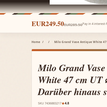
EUR249.50
Pay in 4 interest
EUR285.50
Home
/
/
Milo Grand Vase Antique White 47 
Milo Grand Vase
White 47 cm UT 
Darüber hinaus si
SKU 7436883217
4.8