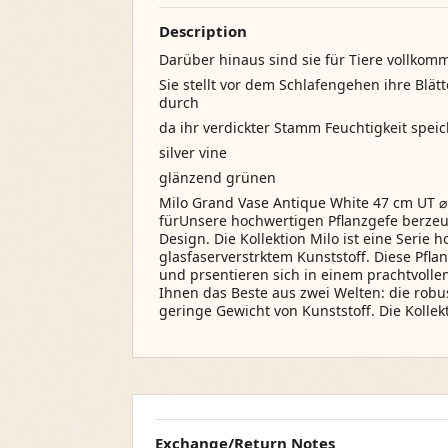
Description
Darüber hinaus sind sie für Tiere vollkom
Sie stellt vor dem Schlafengehen ihre Blätt
durch
da ihr verdickter Stamm Feuchtigkeit speic
silver vine
glänzend grünen
Milo Grand Vase Antique White 47 cm UT ⌀
fürUnsere hochwertigen Pflanzgefe berzeug
Design. Die Kollektion Milo ist eine Serie 
glasfaserverstrktem Kunststoff. Diese Pfla
und prsentieren sich in einem prachtvollen
Ihnen das Beste aus zwei Welten: die rob
geringe Gewicht von Kunststoff. Die Kolle
Exchange/Return Notes